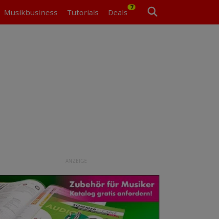
7
Musikbusiness
Tutorials
Deals
ANZEIGE