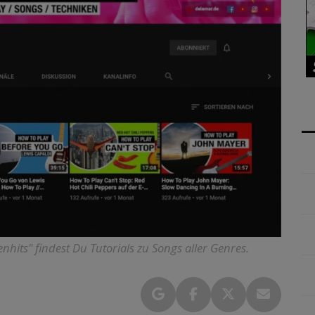
its" findest Du Tutorials zu Songs aller Genres.