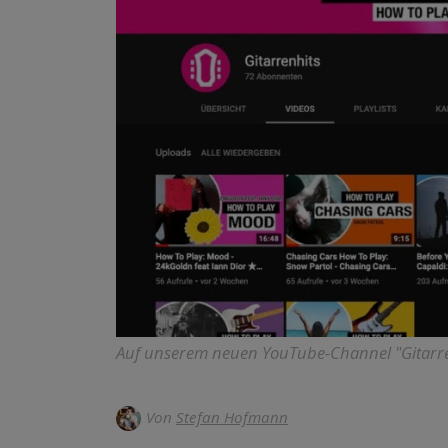
Auf unserem neuen YouTube-Channel "Gitarrenh
Von
Stefan Hofmann