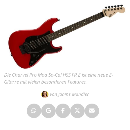
Die Charvel Pro Mod So-Cal HSS FR E ist eine neue E-
Gitarre mit vielen besonderen Features.
Von
Janine Mandler