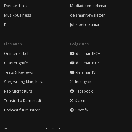
Eventtechnik
Mediadaten delamar
Musikbusiness
delamar Newsletter
DJ
Jobs bei delamar
Lies auch
Folge uns
Quintenzirkel
delamar TECH
Gitarrengriffe
delamar TUTS
Tests & Reviews
delamar TV
Songwriting klangkost
Instagram
Rap Mixing Kurs
Facebook
Tonstudio Darmstadt
X.com
Podcast für Musiker
Spotify
© delamar - Fachmagazin für Musiker