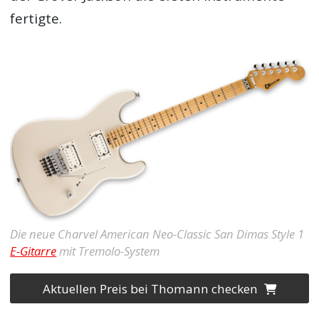
fertigte.
Die neue Charvel American Neo-Classic San Dimas Style 1
E-Gitarre
mit Tremolo-System
Aktuellen Preis bei Thomann checken