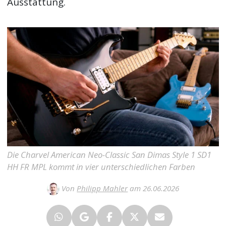
Ausstattung.
Die Charvel American Neo-Classic San Dimas Style 1 SD1
HH FR MPL kommt in vier unterschiedlichen Farben
Von
Philipp Mahler
am 26.06.2026