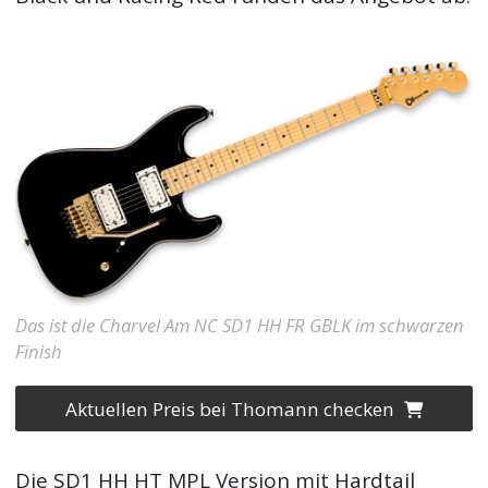
Das ist die Charvel Am NC SD1 HH FR GBLK im schwarzen
Finish
Aktuellen Preis bei Thomann checken
Die SD1 HH HT MPL Version mit Hardtail