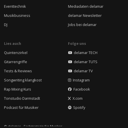
Eventtechnik
Mediadaten delamar
Musikbusiness
delamar Newsletter
DJ
Jobs bei delamar
Lies auch
Folge uns
Quintenzirkel
delamar TECH
Gitarrengriffe
delamar TUTS
Tests & Reviews
delamar TV
Songwriting klangkost
Instagram
Rap Mixing Kurs
Facebook
Tonstudio Darmstadt
X.com
Podcast für Musiker
Spotify
© delamar - Fachmagazin für Musiker