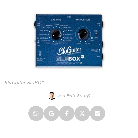
BluGuitar BluBOX
Von
Felix Baarß