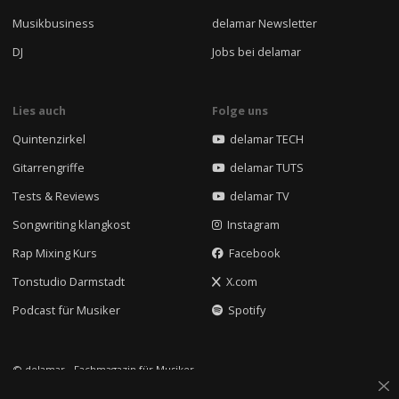
Musikbusiness
delamar Newsletter
DJ
Jobs bei delamar
Lies auch
Folge uns
Quintenzirkel
delamar TECH
Gitarrengriffe
delamar TUTS
Tests & Reviews
delamar TV
Songwriting klangkost
Instagram
Rap Mixing Kurs
Facebook
Tonstudio Darmstadt
X.com
Podcast für Musiker
Spotify
© delamar - Fachmagazin für Musiker