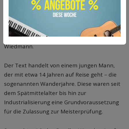
Jahrhundert.
Die ursprüngliche Textfassung von „Hänschen
klein“ schrieb der Dresdner Lehrer Franz
Wiedmann.
Der Text handelt von einem jungen Mann,
der mit etwa 14 Jahren auf Reise geht – die
sogenannten Wanderjahre. Diese waren seit
dem Spätmittelalter bis hin zur
Industrialisierung eine Grundvoraussetzung
für die Zulassung zur Meisterprüfung.