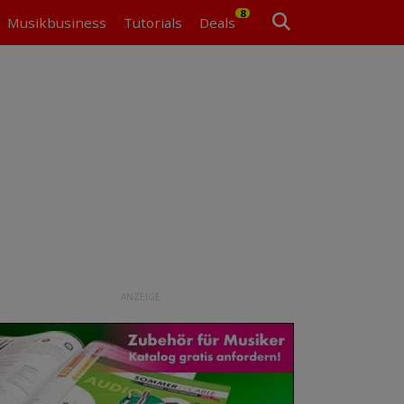
8
Musikbusiness
Tutorials
Deals
ANZEIGE