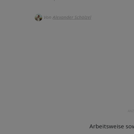
Von
Alexander Schölzel
ANZ
Arbeitsweise so