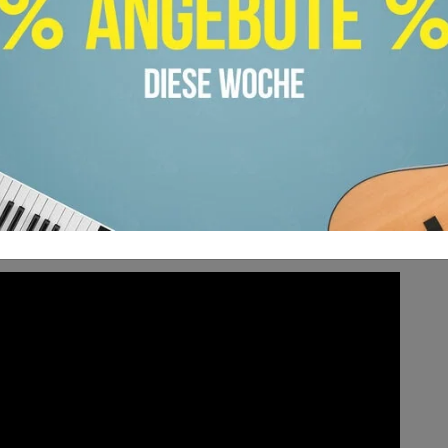
inen Wecker zu stellen und somit immer nur
Zeit lang an den einzelnen Elementen eines
n, ist an sich nicht neu. Wenn es wirklich
in kürzester Zeit etwas zustande zu
ringen ungeahnte Gedanken und