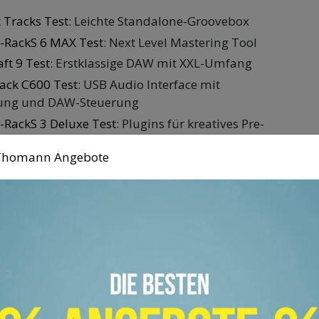
 Tracks Test
: Leichte Standalone-Groovebox
-RackS 6 MAX Test
: Next Level Mastering Tool
ft 9 Test
: Erstklassige DAW mit XXL-Umfang
ack C600 Test
: USB Audio Interface mit
tung und DAW-Steuerung
-RackS 3 Deluxe Test
: Plugins für kreatives Pre-
n Thomann Angebote
kann dich beflügeln
ck und Bass direkt richtig sitzen. Oft passiert
n sich auf Anhieb in kleinen Detailarbeiten
ei die eigentliche Idee und Struktur aus
ert. Einfach mal die Aufnahme starten und
ssiert, fällt nicht immer leicht.