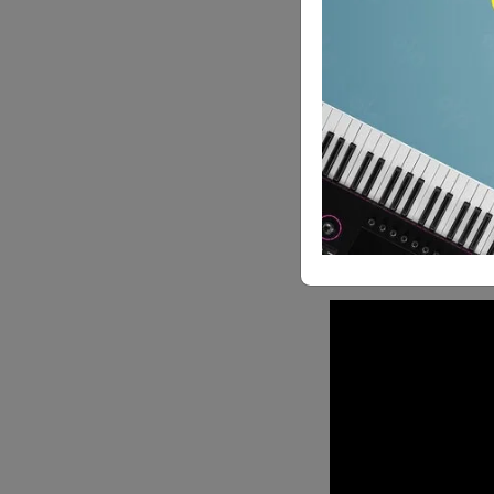
Die Idee, sich e
eine definierte 
Songs zu arbeite
darauf ankommt 
bringen, entsp
Eingebungen.