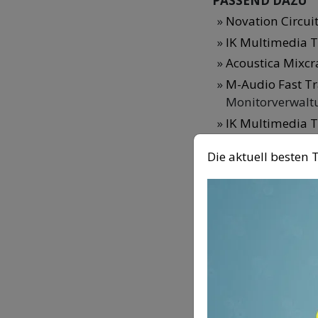
PASSEND DAZU
Novation Circuit
IK Multimedia T
Acoustica Mixcra
M-Audio Fast Tr
Monitorverwal
IK Multimedia T
Mastering
Die aktuell beste
Zeitdruck 
Ich will, dass Ki
es dann, dass ma
verrennt und dab
den Augen verli
abwarten, was pa