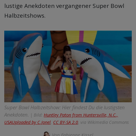
lustige Anekdoten vergangener Super Bowl
Halbzeitshows.
Super Bowl Halbzeitshow: Hier findest Du die lustigsten
Anekdoten.
| Bild:
Huntley Paton from Huntersville, N.C.,
USAUploaded by C.Jonel
,
CC BY-SA 2.0
, via Wikimedia Commons
Von
Fabienne Kissel