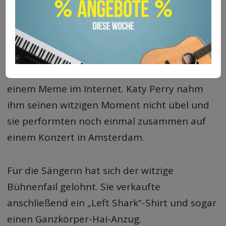
dass die witzigen Moves inszeniert waren. Er
führt sogar „Left Shark“ in seinem Lebenslauf
auf.
„Left Shark“ wurde durch diesen Auftritt zu
einem Meme im Internet. Katy Perry nahm
ihm seinen witzigen Moment nicht übel und
sie performten noch einmal zusammen auf
einem Konzert in Amsterdam.
Für die Sängerin hat sich der witzige
Bühnenfail gelohnt. Sie verkaufte
anschließend ein „Left Shark“-Shirt und sogar
einen Ganzkörper-Hai-Anzug.