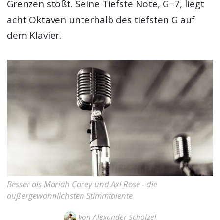
Grenzen stößt. Seine Tiefste Note, G−7, liegt
acht Oktaven unterhalb des tiefsten G auf
dem Klavier.
Besser als Mariah Carey und Axl Rose - die
außergewöhnlichsten Stimmtalente
Von
Alexander Schölzel