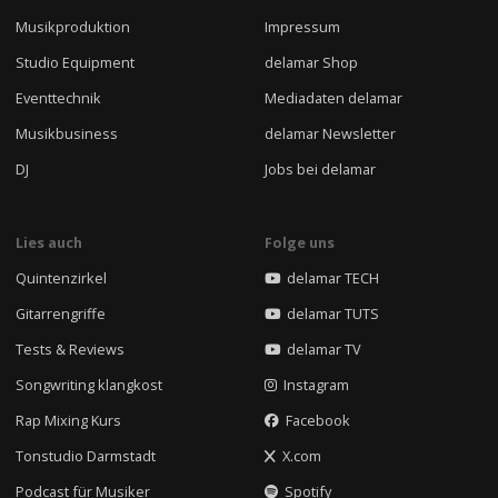
Musikproduktion
Impressum
Studio Equipment
delamar Shop
Eventtechnik
Mediadaten delamar
Musikbusiness
delamar Newsletter
DJ
Jobs bei delamar
Lies auch
Folge uns
Quintenzirkel
delamar TECH
Gitarrengriffe
delamar TUTS
Tests & Reviews
delamar TV
Songwriting klangkost
Instagram
Rap Mixing Kurs
Facebook
Tonstudio Darmstadt
X.com
Podcast für Musiker
Spotify