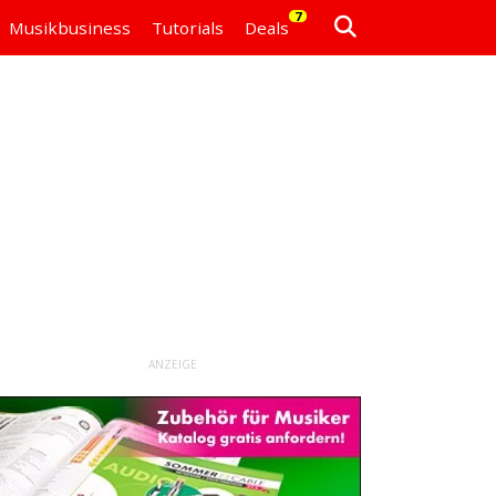
7
Musikbusiness
Tutorials
Deals
ANZEIGE