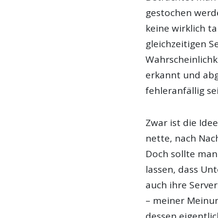
gestochen werde
keine wirklich t
gleichzeitigen Se
Wahrscheinlichk
erkannt und abg
fehleranfällig s
Zwar ist die Ide
nette, nach Nac
Doch sollte man 
lassen, dass Un
auch ihre Server
– meiner Meinun
dessen eigentlic