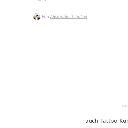
Von
Alexander Schölzel
ANZ
auch Tattoo-Kün