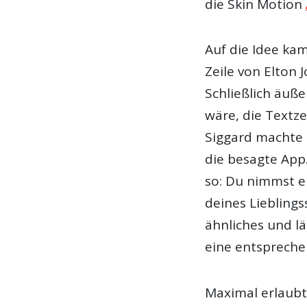
die Skin Motion
Auf die Idee kam
Zeile von Elton 
Schließlich äuße
wäre, die Textze
Siggard machte s
die besagte App.
so: Du nimmst ei
deines Liebling
ähnliches und lä
eine entsprech
Maximal erlaubt 