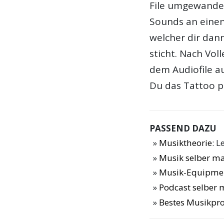
File umgewandel
Sounds an einen 
welcher dir dann
sticht. Nach Vo
dem Audiofile a
Du das Tattoo p
PASSEND DAZU
Musiktheorie
: L
Musik selber m
Musik-Equipme
Podcast selber
Bestes Musikp