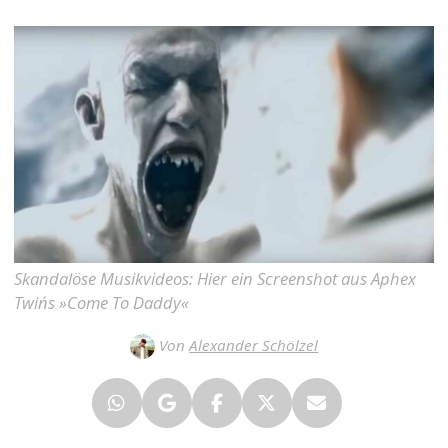
Skandalöse Musikvideos: Hier ein Screenshot aus Aphex
Twin´s »Come To Daddy«
Von
Alexander Schölzel