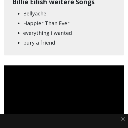
Billie Eilish weitere Songs
Bellyache
Happier Than Ever
everything i wanted
bury a friend