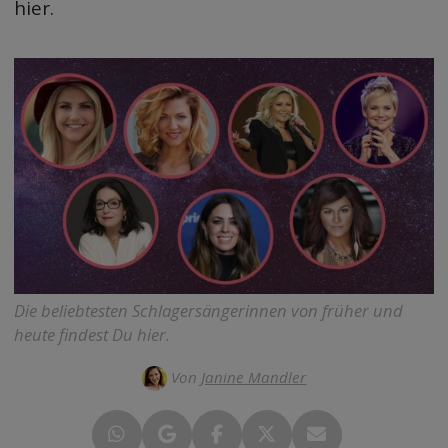
hier.
Die beliebtesten Schlagersängerinnen von früher und
heute findest Du hier.
Von
Janine Mandler