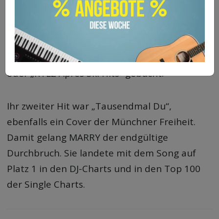
Erfolgshit herausbrachte.
Sie wird für zahlreiche Shows wie „RTL
Ballermann Hits“, „RTL 2-Die neue Hitparade“
oder „RTL2 Après Ski Hits“ gebucht.
Ihr zweiter Hit war „Tausendmal Du“,
ebenfalls ein Cover der Münchner Freiheit.
Damit gelang MARRY der endgültige
Durchbruch. Sie landete mit dem Song auf
Platz 1 in den DJ-Charts und in den Top 100
der Single Charts.