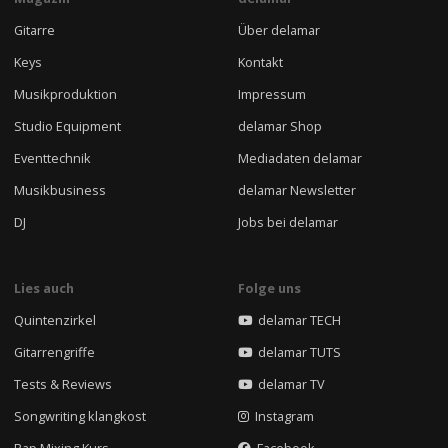
Gitarre
Über delamar
Keys
Kontakt
Musikproduktion
Impressum
Studio Equipment
delamar Shop
Eventtechnik
Mediadaten delamar
Musikbusiness
delamar Newsletter
DJ
Jobs bei delamar
Lies auch
Folge uns
Quintenzirkel
delamar TECH
Gitarrengriffe
delamar TUTS
Tests & Reviews
delamar TV
Songwriting klangkost
Instagram