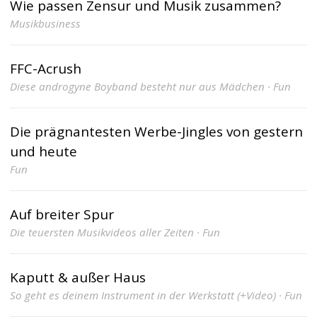
Wie passen Zensur und Musik zusammen?
Musikbusiness
FFC-Acrush
Diese androgyne Boyband besteht nur aus Mädchen · Fun
Die prägnantesten Werbe-Jingles von gestern
und heute
Fun
Auf breiter Spur
Die teuersten Musikvideos aller Zeiten · Fun
Kaputt & außer Haus
So geht es deinem Instrument in der Werkstatt (+Video) · Fun