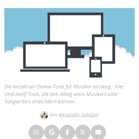
Die Anzahl an Online-Tools für Musiker ist riesig - hier
sind zwölf Tools, die den Alltag eines Musikers oder
Songwriters erleichtern können.
Von
Alexander Schölzel