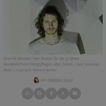
One-Hit Wonder: Hier findest Du die größten
musikalischen Eintagsfliegen aller Zeiten.
| Bild: Universal
Music | Copyright: Warwick Backer
Von
Fabienne Kissel