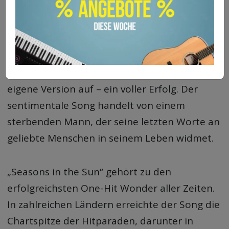
Der Song „Seasons in the Sun“ wurde
ursprünglich für die Beach Boys geschrieben,
doch sie entschieden sich den Song nicht zu
veröffentlichen. So nahm Terry Jacks seine
eigene Version auf – ein voller Erfolg. Der
sentimentale Song handelt von einem
sterbenden Mann, der seine letzten Worte an
geliebte Menschen in seinem Leben widmet.
„Seasons in the Sun“ gehört zu den
erfolgreichsten One-Hit Wonder aller Zeiten.
In zahlreichen Ländern erreichte der Song die
Chartspitze der Hitparaden, darunter in