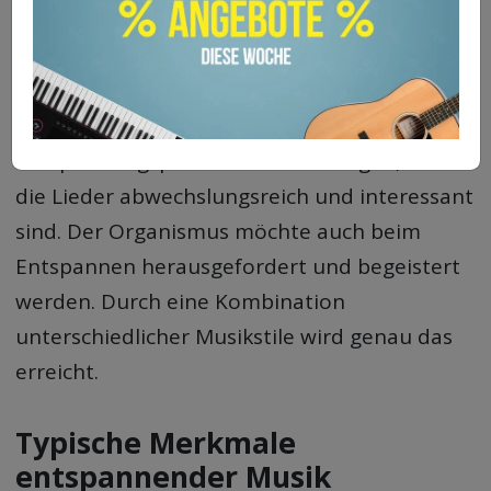
Mal zu Mal schwerer fällt.
Deswegen ist es eine lohnenswerte Aufgabe,
beim Einsatz von Musik während
Entspannungsphasen dafür zu sorgen, dass
die Lieder abwechslungsreich und interessant
sind. Der Organismus möchte auch beim
Entspannen herausgefordert und begeistert
werden. Durch eine Kombination
unterschiedlicher Musikstile wird genau das
erreicht.
Typische Merkmale
entspannender Musik