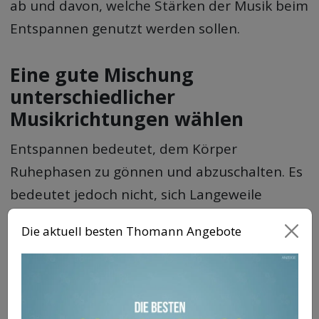
ab und davon, welche Stärken der Musik beim
Entspannen genutzt werden sollen.
Eine gute Mischung
unterschiedlicher
Musikrichtungen wählen
Entspannen bedeutet, dem Körper
Ruhephasen zu gönnen und abzuschalten. Es
bedeutet jedoch nicht, sich Langeweile
auszusetzen. Diese Gefahr besteht jedoch,
Die aktuell besten Thomann Angebote
wenn immer nur eine bestimmte Art von
Musik beim Entspannen gehört wird. Schnell
gewöhnen sich Körper und Geist an die
jeweiligen Klänge, wodurch das Relaxen von