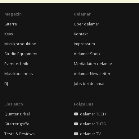
Magazin
delamar
Gitarre
Über delamar
Keys
Kontakt
Musikproduktion
Impressum
Studio Equipment
delamar Shop
Eventtechnik
Mediadaten delamar
Musikbusiness
delamar Newsletter
DJ
Jobs bei delamar
Lies auch
Folge uns
Quintenzirkel
delamar TECH
Gitarrengriffe
delamar TUTS
Tests & Reviews
delamar TV