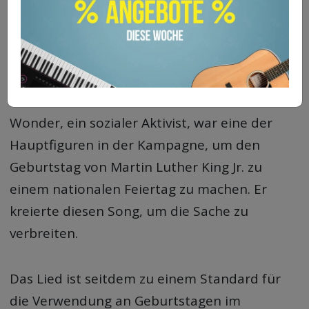
„Happy Birthday“ ist ein Geburtstagslied, das
von Stevie Wonder für das Motown-Label
geschrieben, produziert und aufgeführt
wurde.
Wonder, ein sozialer Aktivist, war eine der
Hauptfiguren in der Kampagne, um den
Geburtstag von Martin Luther King Jr. zu
einem nationalen Feiertag zu machen. Er
kreierte diesen Song, um die Sache zu
verbreiten.
Das Lied ist seitdem zu einem Standard für
die Verwendung an Geburtstagen im