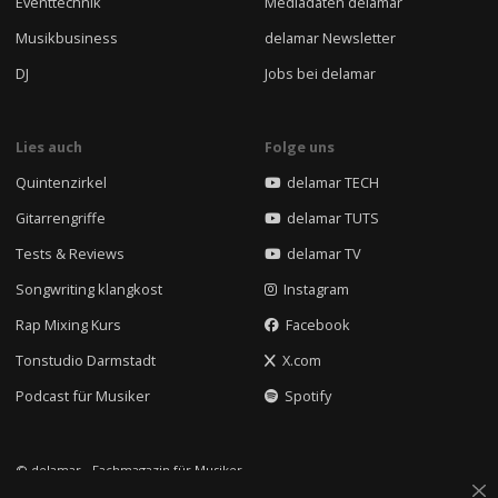
Eventtechnik
Mediadaten delamar
Musikbusiness
delamar Newsletter
DJ
Jobs bei delamar
Lies auch
Folge uns
Quintenzirkel
delamar TECH
Gitarrengriffe
delamar TUTS
Tests & Reviews
delamar TV
Songwriting klangkost
Instagram
Rap Mixing Kurs
Facebook
Tonstudio Darmstadt
X.com
Podcast für Musiker
Spotify
© delamar - Fachmagazin für Musiker