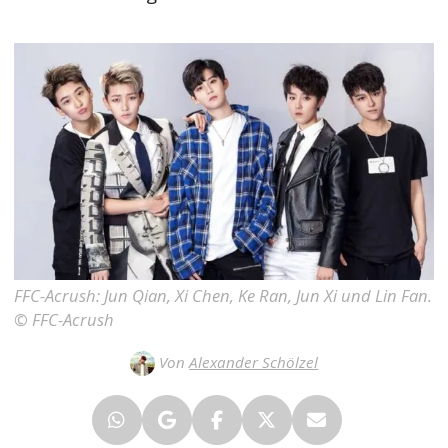
FFC-Acrush: Jun Qian, Xi Chen, Ke Ran, Jun Xi und Lin Fan.
© FFC-Acrush
Von
Alexander Schölzel