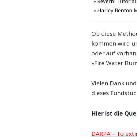
Reverb
: Tutoria
Harley Benton M
Ob diese Metho
kommen wird un
oder auf vorhan
»Fire Water Burn
Vielen Dank und
dieses Fundstüc
Hier ist die Quel
DARPA – To exti