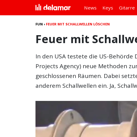
News
Keys
Gitarre
FUN
›
FEUER MIT SCHALLWELLEN LÖSCHEN
Feuer mit Schallw
In den USA testete die US-Behörde
Projects Agency) neue Methoden zu
geschlossenen Räumen. Dabei setzte
anderem Schallwellen ein. Ja, Schallw