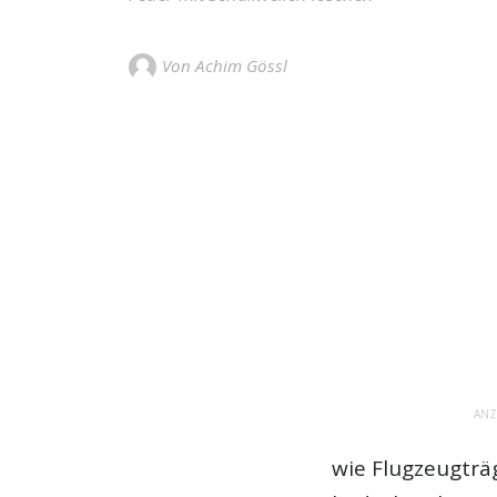
Von Achim Gössl
ANZ
wie Flugzeugträ