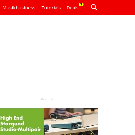
7
Musikbusiness
Tutorials
Deals
ANZEIGE