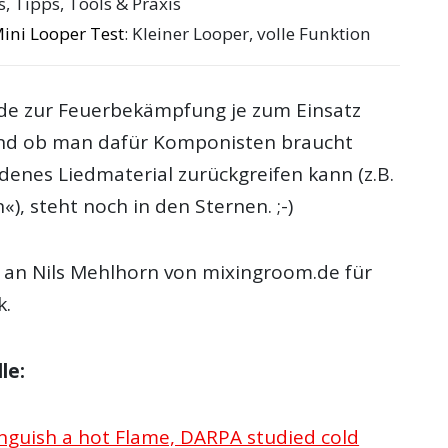
ls, Tipps, Tools & Praxis
ini Looper Test
: Kleiner Looper, volle Funktion
de zur Feuerbekämpfung je zum Einsatz
d ob man dafür Komponisten braucht
denes Liedmaterial zurückgreifen kann (z.B.
«), steht noch in den Sternen. ;-)
 an Nils Mehlhorn von mixingroom.de für
k.
le:
nguish a hot Flame, DARPA studied cold