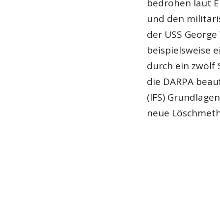
bedrohen laut E
und den militär
der USS George 
beispielsweise e
durch ein zwölf
die DARPA beau
(IFS) Grundlage
neue Löschmeth