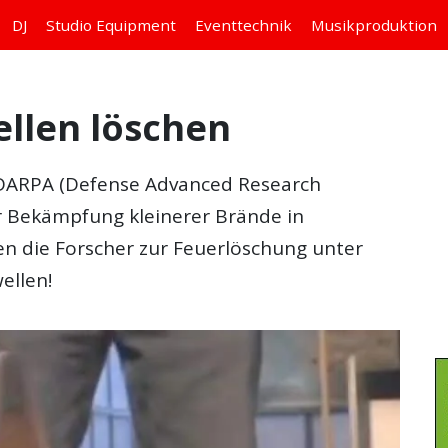
DJ
Studio
Equipment
Eventtechnik
Musikproduktion
ellen löschen
 DARPA (Defense Advanced Research
r Bekämpfung kleinerer Brände in
n die Forscher zur Feuerlöschung unter
ellen!