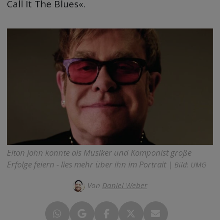
Call It The Blues«.
Elton John konnte als Musiker und Komponist große
Erfolge feiern - lies mehr über ihn im Portrait |
Bild: UMG
Von
Daniel Weber