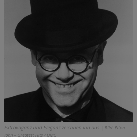
Extravaganz und Eleganz zeichnen ihn aus |
Bild: Elton
John – Greatest Hits / UMG