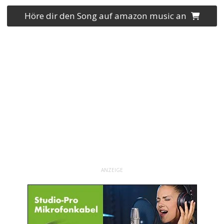
Höre dir den Song auf amazon music an
ANZEIGE