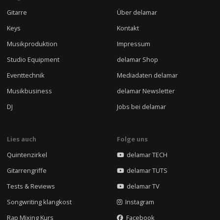
Gitarre
Über delamar
Keys
Kontakt
Musikproduktion
Impressum
Studio Equipment
delamar Shop
Eventtechnik
Mediadaten delamar
Musikbusiness
delamar Newsletter
DJ
Jobs bei delamar
Lies auch
Folge uns
Quintenzirkel
delamar TECH
Gitarrengriffe
delamar TUTS
Tests & Reviews
delamar TV
Songwriting klangkost
Instagram
Rap Mixing Kurs
Facebook