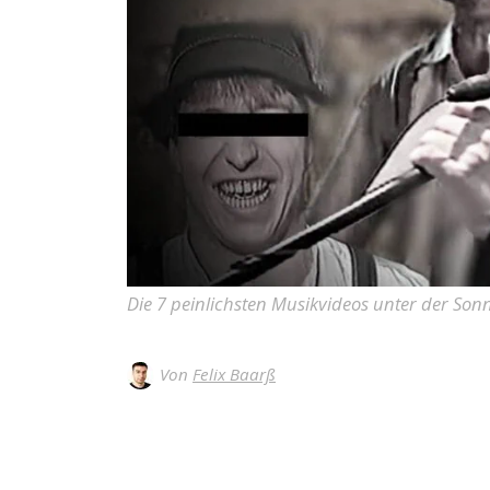
Die 7 peinlichsten Musikvideos unter der Son
Von
Felix Baarß