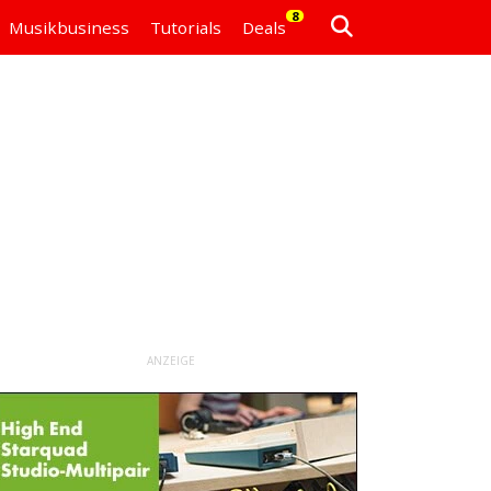
8
Musikbusiness
Tutorials
Deals
ANZEIGE