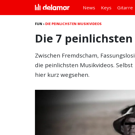
News
Keys
Gitarre
FUN
›
DIE PEINLICHSTEN MUSIKVIDEOS
Die 7 peinlichste
Zwischen Fremdscham, Fassungslosigk
die
peinlichsten Musikvideos
. Selbs
hier kurz wegsehen.