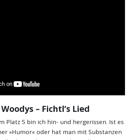
e Woodys – Fichtl’s Lied
 Platz 5 bin ich hin- und hergerissen. Ist es
ener »Humor« oder hat man mit Substanzen