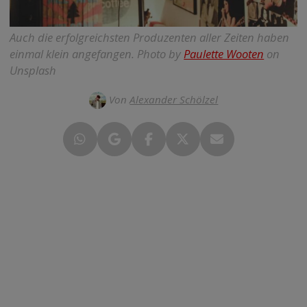
Auch die erfolgreichsten Produzenten aller Zeiten haben
einmal klein angefangen.
Photo by
Paulette Wooten
on
Unsplash
Von
Alexander Schölzel