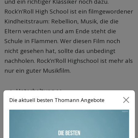
und ein richtiger Klassiker noch dazu.
Rock’n’Roll High School ist ein filmgewordener
Kindheitstraum: Rebellion, Musik, die die
Eltern verachten und am Ende steht die
Schule in Flammen. Wer diesen Film noch
nicht gesehen hat, sollte das unbedingt
nachholen. Rock’n’Roll Highschool ist mehr als
nur ein guter Musikfilm.
Unterhaltung ++
Die aktuell besten Thomann Angebote
Stars +++
Soundtrack ++
18. Once