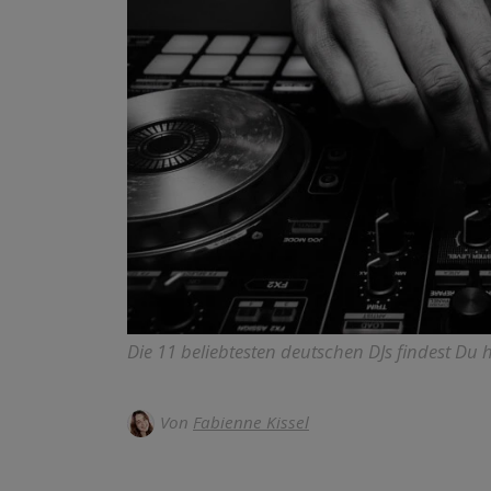
Die 11 beliebtesten deutschen DJs findest Du h
Von
Fabienne Kissel