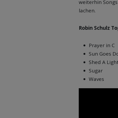
weiterhin Songs
lachen.
Robin Schulz To
Prayer in C
Sun Goes D
Shed A Ligh
Sugar
Waves