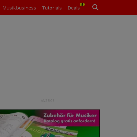
5
Musikbusiness
Tutorials
Deals
ANZEIGE