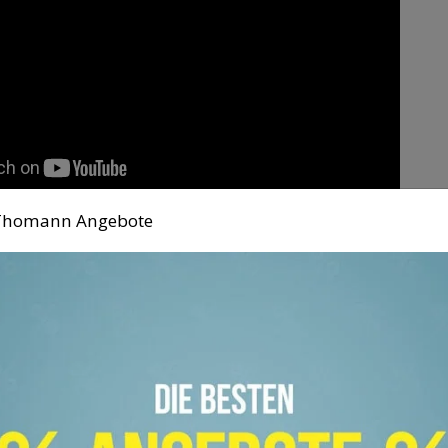
n Thomann Angebote
lz
 DJ Robin ist der bekannteste deutsche DJ
n Schulz gehört zu den ersten DJs, der
sikstile mit Elektrosounds kombinierte.
m zum Tanzen bringen. Seine Songs laufen
f der ganzen Welt rauf und runter.