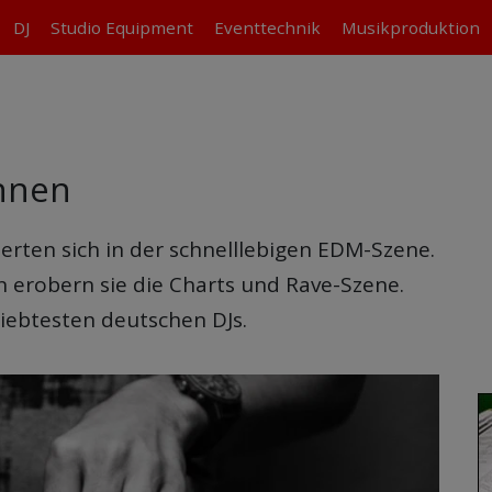
DJ
Studio
Equipment
Eventtechnik
Musikproduktion
nnen
erten sich in der schnelllebigen EDM-Szene.
en erobern sie die Charts und Rave-Szene.
liebtesten deutschen DJs.