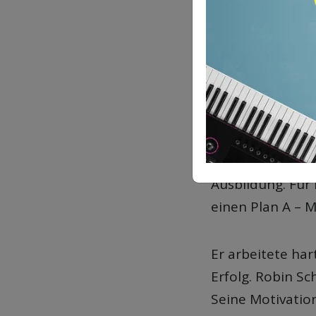
Sein erfolgreichs
Ländern kletter
Charts. Auf YouT
Mio. Aufrufe.
Sein Erfolgsgehe
Damals lebte Sc
Ausbildung. Für 
einen Plan A – 
Er arbeitete ha
Erfolg. Robin Sc
Seine Motivation