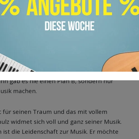
ter Song ist „Prayer In C“. In zahlreichen
te der Deep-House-Song an die Spitze der
ube hat „Prayer In C“ mittlerweile über 721
imnis ist Leidenschaft und Disziplin.
hulz von Hartz IV und hatte keine
ihn gab es nie einen Plan B, sondern nur
Musik machen.
rt für seinen Traum und das mit vollem
hulz widmet sich voll und ganz seiner Musik.
 ist die Leidenschaft zur Musik. Er möchte