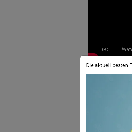
Die aktuell beste
Robin Schu
Der Osnabrücker
überhaupt. Robi
verschiedene Mu
Songs, die eine
im Radio und au