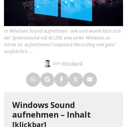
In Windows Sound aufnehmen - wie und womit lässt sich
der Systemsound mit ALLEM, was unter Windows zu
hören ist, aufzeichnen? Loopback Recording mal ganz
ausführlich ...
Von
Felix Baarß
Windows Sound
aufnehmen – Inhalt
[klickbar]