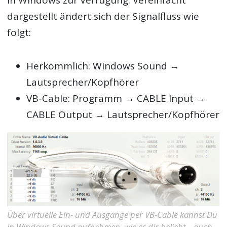
in Windows zur Verfügung. Vereinfacht
dargestellt ändert sich der Signalfluss wie
folgt:
Herkömmlich: Windows Sound →
Lautsprecher/Kopfhörer
VB-Cable: Programm → CABLE Input →
CABLE Output → Lautsprecher/Kopfhörer
Über virtuelle Ein- und Ausgänge per VB-Cable kannst Du
in Windows Sound aufnehmen, wie es dir beliebt – auch