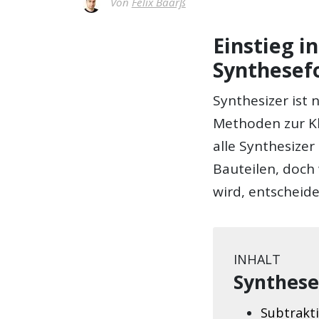
Von
Felix Baarß
Einstieg i
Synthese
Synthesizer ist 
Methoden zur Kl
alle Synthesize
Bauteilen, doc
wird, entscheide
INHALT
Synthes
Subtrakt