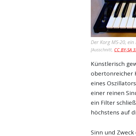
Der Korg MS-20, ein 
[Ausschnitt,
CC BY-SA 3
Künstlerisch gew
obertonreicher 
eines Oszillator
einer reinen Sin
ein Filter schli
höchstens auf d
Sinn und Zweck 