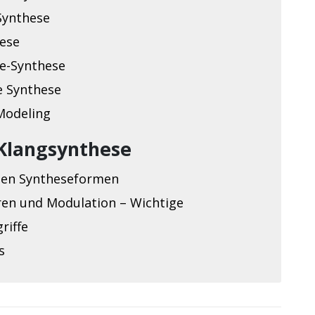
Synthese
ese
e-Synthese
e Synthese
Modeling
Klangsynthese
 den Syntheseformen
ren und Modulation – Wichtige
riffe
s