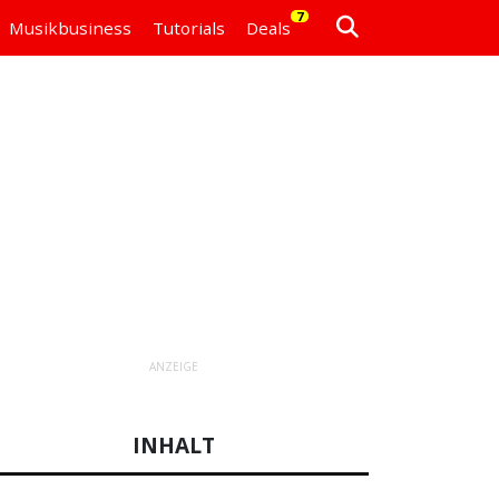
7
Musikbusiness
Tutorials
Deals
ANZEIGE
INHALT