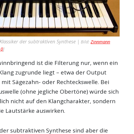
Klassiker der subtraktiven Synthese |
Bild:
Zinnmann
.0
]
innbringend ist die Filterung nur, wenn ein
Klang zugrunde liegt – etwa der Output
s mit Sägezahn- oder Rechteckswelle. Bei
uswelle (ohne jegliche Obertöne) würde sich
eßlich nicht auf den Klangcharakter, sondern
ie Lautstärke auswirken.
der subtraktiven Synthese sind aber die