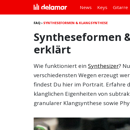
News
Keys
Gitarre
FAQ
›
SYNTHESEFORMEN & KLANGSYNTHESE
Syntheseformen &
erklärt
Wie funktioniert ein
Synthesizer
? Nu
verschiedensten Wegen erzeugt wer
findest Du hier im Portrait. Erfahr
klanglichen Eigenheiten von subtrakt
granularer Klangsynthese sowie Phys