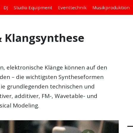
DJ
Studio
Equipment
Eventtechnik
Musikproduktion
 Klangsynthese
n, elektronische Klänge können auf den
den – die wichtigsten
Syntheseformen
e die grundlegenden technischen und
iver, additiver, FM-, Wavetable- und
ical Modeling.