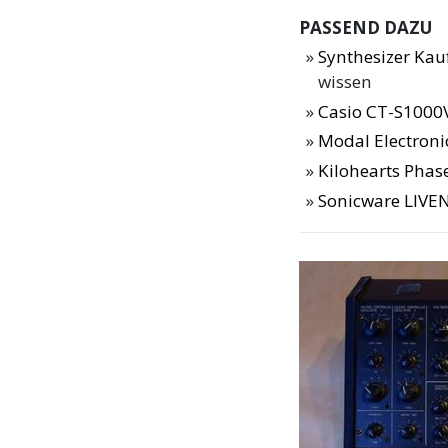
PASSEND DAZU
Synthesizer Ka
wissen
Casio CT-S1000V
Modal Electroni
Kilohearts Phase
Sonicware LIVEN