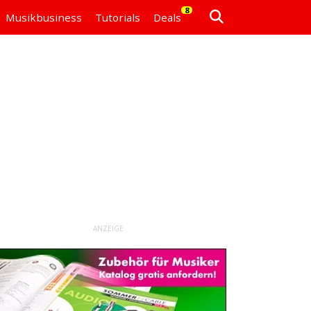
8
Musikbusiness
Tutorials
Deals
ANZEIGE