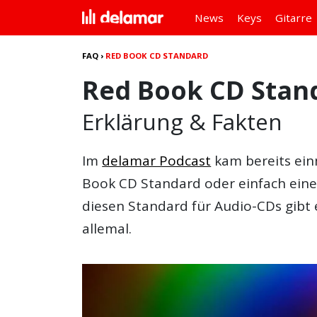
News
Keys
Gitarre
FAQ
›
RED BOOK CD STANDARD
Red Book CD Stan
Erklärung & Fakten
Im
delamar Podcast
kam bereits ein
Book CD Standard oder einfach eine
diesen Standard für Audio-CDs gibt e
allemal.