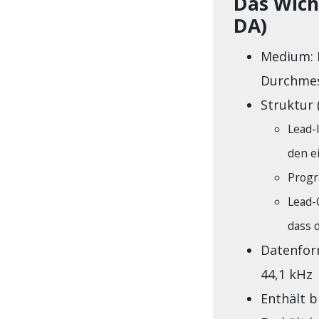
Das Wich
DA)
Medium: 
Durchmes
Struktur 
Lead-
den e
Progr
Lead-
dass d
Datenform
44,1 kHz
Enthält b