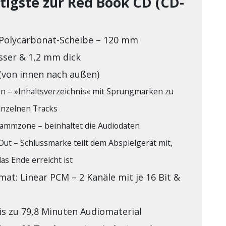
tigste zur Red Book CD (CD-
Polycarbonat-Scheibe – 120 mm
ser & 1,2 mm dick
(von innen nach außen)
In – »Inhaltsverzeichnis« mit Sprungmarken zu
inzelnen Tracks
ammzone – beinhaltet die Audiodaten
Out – Schlussmarke teilt dem Abspielgerät mit,
as Ende erreicht ist
at: Linear PCM – 2 Kanäle mit je 16 Bit &
is zu 79,8 Minuten Audiomaterial