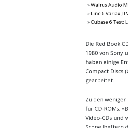
Walrus Audio M
Line 6 Variax JT
Cubase 6 Test
: 
Die Red Book CD
1980 von Sony u
haben einige En
Compact Discs (C
gearbeitet.
Zu den weniger 
für CD-ROMs, »B
Video-CDs und w
Schnellheftern 