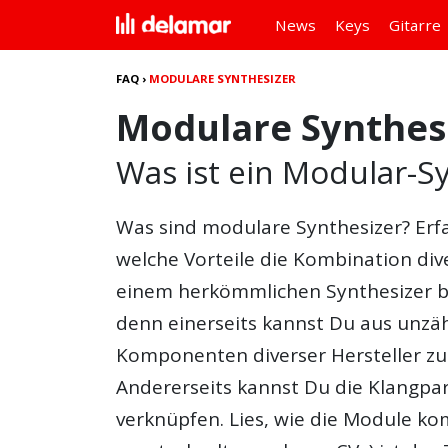
News
Keys
Gitarre
FAQ
›
MODULARE SYNTHESIZER
Modulare Synthes
Was ist ein Modular-S
Was sind
modulare Synthesizer
? Er
welche Vorteile die Kombination div
einem herkömmlichen Synthesizer bie
denn einerseits kannst Du aus unzäh
Komponenten diverser Hersteller z
Andererseits kannst Du die Klangpa
verknüpfen. Lies, wie die Module k