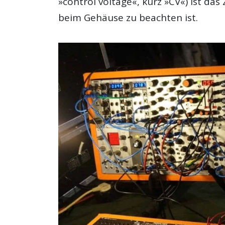
»control voltage«, kurz »CV«) ist da
beim Gehäuse zu beachten ist.