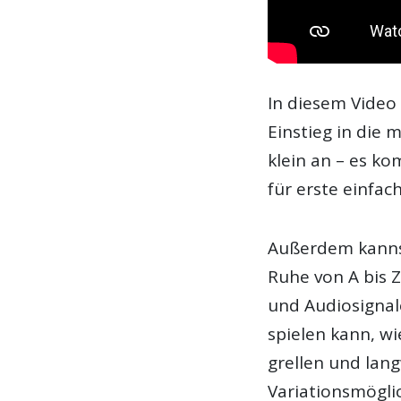
In diesem Video
Einstieg in die 
klein an – es k
für erste einfac
Außerdem kannst
Ruhe von A bis Z
und Audiosignal
spielen kann, wi
grellen und lan
Variationsmögli