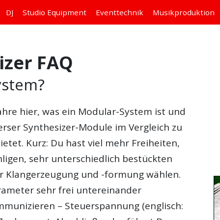
DJ
Studio
Equipment
Eventtechnik
Musikproduktion
izer FAQ
ystem?
fahre hier, was ein Modular-System ist und
erser Synthesizer-Module im Vergleich zu
tet. Kurz: Du hast viel mehr Freiheiten,
ligen, sehr unterschiedlich bestückten
ur Klangerzeugung und -formung wählen.
rameter sehr frei untereinander
ommunizieren – Steuerspannung (englisch: