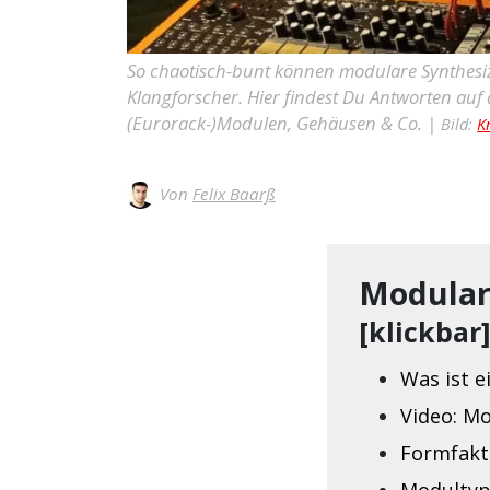
So chaotisch-bunt können modulare Synthesize
Klangforscher. Hier findest Du Antworten au
(Eurorack-)Modulen, Gehäusen & Co. |
Bild:
K
Von
Felix Baarß
Modular
[klickbar
Was ist 
Video: Mo
Formfakt
Modultyp