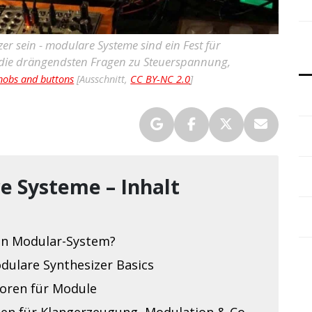
r sein - modulare Systeme sind ein Fest für
f die drängendsten Fragen zu Steuerspannung,
nobs and buttons
[Ausschnitt,
CC BY-NC 2.0
]
e Systeme – Inhalt
]
ein Modular-System?
dulare Synthesizer Basics
oren für Module
en für Klangerzeugung, Modulation & Co.