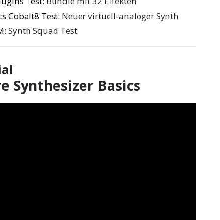
ugins Test
: Bundle mit 32 Effekten
cs Cobalt8 Test
: Neuer virtuell-analoger Synth
M
: Synth Squad Test
ial
e Synthesizer Basics