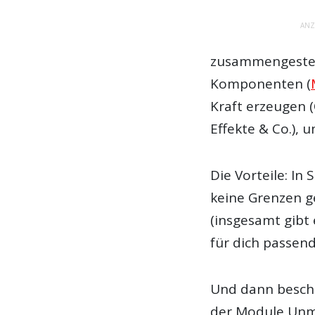
ANZ
zusammengestel
Komponenten (
Kraft erzeugen (O
Effekte & Co.),
Die Vorteile: In
keine Grenzen ge
(insgesamt gibt 
für dich passe
Und dann beschr
der Module Unm