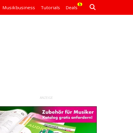
5
Musikbusiness
Tutorials
Deals
ANZEIGE