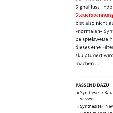
Signalfluss, ind
Steuerspannun
bist also nicht 
»normalen« Synt
beispielsweise h
dieses eine Filt
skulpturiert wi
machen …
PASSEND DAZU
Synthesizer Ka
wissen
Synthesizer
: Ne