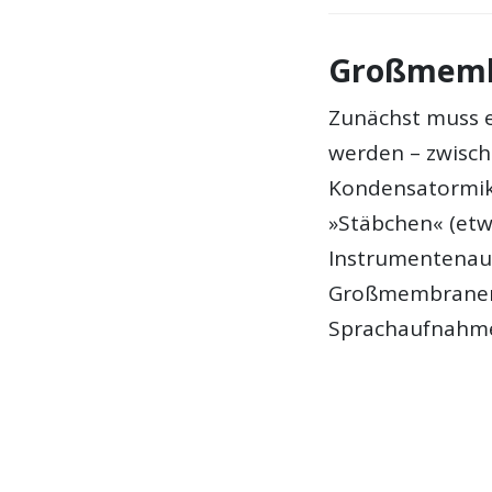
Großmemb
Zunächst muss e
werden – zwisc
Kondensatormikr
»Stäbchen« (etwa
Instrumentenau
Großmembraner 
Sprachaufnahme