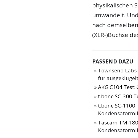
physikalischen 
umwandelt. Und 
nach demselben 
(XLR-)Buchse de
PASSEND DAZU
Townsend Labs 
für ausgeklügel
AKG C104 Test
:
t.bone SC-300 T
t.bone SC-1100 
Kondensatormikr
Tascam TM-180
Kondensatormik