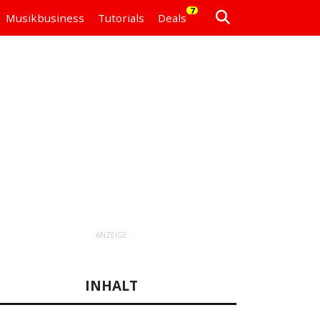
7
Musikbusiness
Tutorials
Deals
ANZEIGE
INHALT