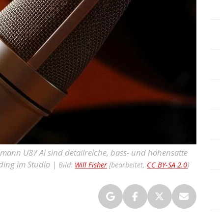
ann U87 Ai sind detailreiche, bass- und höhensatte
ding im Studio |
Bild:
Will Fisher
[bearbeitet,
CC BY-SA 2.0
]