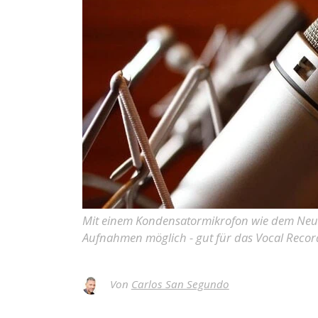
Mit einem Kondensatormikrofon wie dem Neum
Aufnahmen möglich - gut für das Vocal Recor
Von
Carlos San Segundo