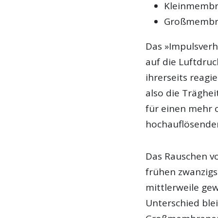
Kleinmembra
Großmembra
Das »Impulsverh
auf die Luftdru
ihrerseits reagi
also die Träghei
für einen mehr o
hochauflösende
Das Rauschen v
frühen zwanzigs
mittlerweile gew
Unterschied ble