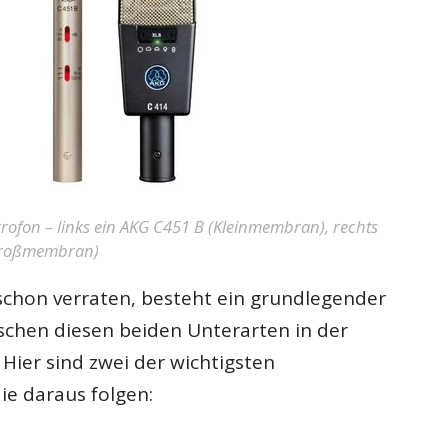
ofon – links ein AKG C451 B (Kleinmembran), rechts
Großmembran)
chon verraten, besteht ein grundlegender
schen diesen beiden Unterarten in der
ier sind zwei der wichtigsten
ie daraus folgen: