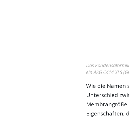
Das Kondensatormikr
ein AKG C414 XLS (
Wie die Namen s
Unterschied zwi
Membrangröße. H
Eigenschaften, d