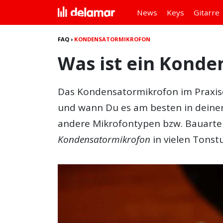
News
Keys
Gitarre
FAQ
›
KONDENSATORMIKROFON
Was ist ein Kond
Das
Kondensatormikrofon
im Praxis
und wann Du es am besten in deiner
andere Mikrofontypen bzw. Bauarte
Kondensatormikrofon
in vielen Tonstu