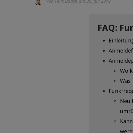
Von
Felix Baarß
am 30. Juli 2018
FAQ: Fun
Einleitun
Anmeldef
Anmeldep
Wo k
Was 
Funkfreq
Neu 
umrü
Kann
werd