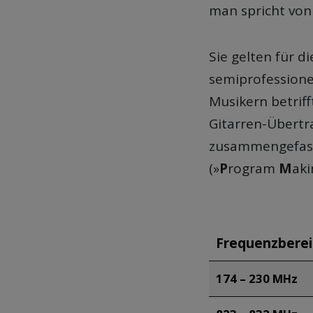
man spricht von
Sie gelten für 
semiprofessione
Musikern betrif
Gitarren-Übert
zusammengefass
(»
P
rogram
M
ak
Frequenzberei
174 – 230 MHz