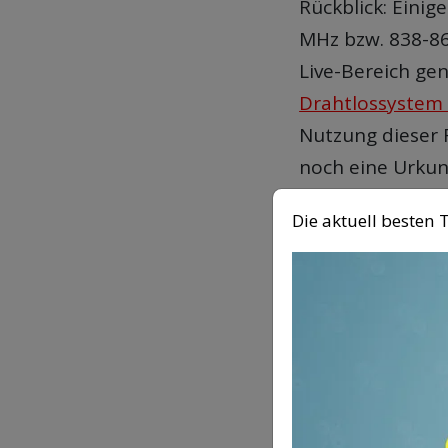
Rückblick: Eini
MHz bzw. 838-8
Live-Bereich ge
Drahtlossystem 
Nutzung dieser
noch eine Urkun
Die aktuell beste
Seit Anfang 201
Signale (mobiles
Signalstörungen
Monitoring-Sys
überschneiden s
genutzten Frequ
Fernsehen), auc