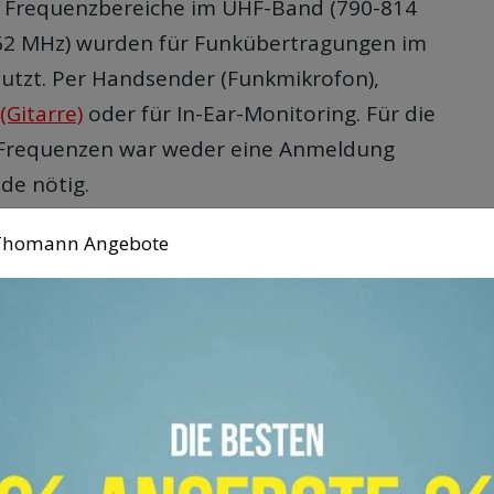
ge Frequenzbereiche im UHF-Band (790-814
62 MHz) wurden für Funkübertragungen im
nutzt. Per Handsender (Funkmikrofon),
(Gitarre)
oder für
In-Ear-Monitoring
. Für die
 Frequenzen war weder eine Anmeldung
de nötig.
n Thomann Angebote
6 sind diese
Funkfrequenzen
aber für LTE-
 Internet) vorgesehen. So kann es zu
 bei »alten« Drahtlos-Mikrofonen, In-Ear-
temen etc. kommen. Außerdem
ich nun manche der für Funkstrecken
enzbereiche mit denen für DVB-T (digitales
h wenn der Ausbau für diese Sendeanlagen