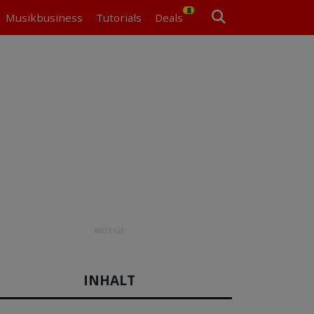
8
Musikbusiness
Tutorials
Deals
ANZEIGE
INHALT