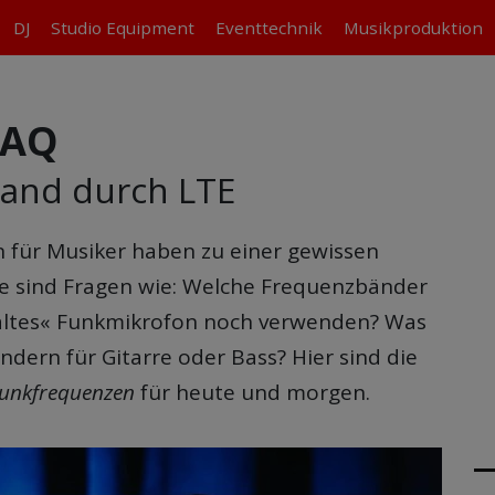
DJ
Studio
Equipment
Eventtechnik
Musikproduktion
FAQ
and durch LTE
 für Musiker
haben zu einer gewissen
je sind Fragen wie: Welche Frequenzbänder
»altes« Funkmikrofon noch verwenden? Was
dern für Gitarre oder Bass? Hier sind die
unkfrequenzen
für heute und morgen.