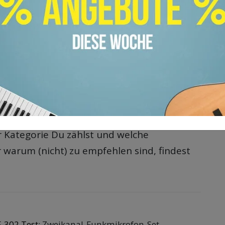
ndest Du die zur Audioübertragung
Frequenzbänder gemäß den Bestimmungen
vidende I und II sowie der VVnömL
schriften für Frequenzzuteilungen im
n mobilen Landfunk). Unterteilt in
d anmeldepflichtige Funkfrequenzen – alle
r Kategorie Du zählst und welche
warum (nicht) zu empfehlen sind, findest
-302 Test
: Zweikanal-Funkmikrofon-Set