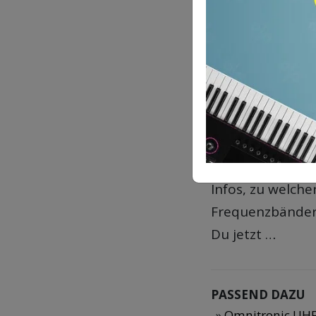
rückläufig ist.
Im Folgenden fi
freigegebenen 
der Digitalen Di
(Verwaltungsvor
nichtöffentliche
anmeldefreie un
Infos, zu welche
Frequenzbänder 
Du jetzt …
PASSEND DAZU
Omnitronic UHF