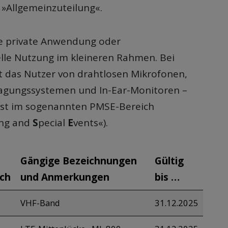
 »Allgemeinzuteilung«.
die private Anwendung oder
lle Nutzung im kleineren Rahmen. Bei
ft das Nutzer von drahtlosen Mikrofonen,
ragungssystemen und In-Ear-Monitoren –
t im sogenannten PMSE-Bereich
ing and
S
pecial
E
vents«).
Gängige Bezeichnungen
Gültig
ch
und Anmerkungen
bis …
VHF-Band
31.12.2025