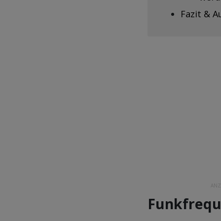
Fazit & 
ANZ
Funkfreq