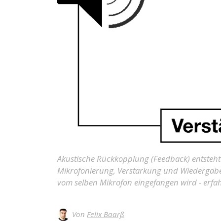
Akustische Rückkopplung (Feedback) entsteht
Mikrofonierung, Verstärkung und Wiedergabe
vom selben Mikrofon eingefangen wird - erfah
Von
Felix Baarß