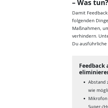
– Was tun
Damit Feedback 
folgenden Ding
Maßnahmen, um 
verhindern. Unt
Du ausführliche
Feedback 
eliminiere
Abstand z
wie mögli
Mikrofon 
Super-/H