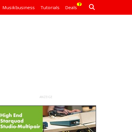
7
Musikbusiness
Tutorials
Deals
ANZEIGE