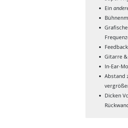
Ein
ander
Bühnenmo
Grafisch
Frequenz
Feedback
Gitarre &
In-Ear-Mo
Abstand 
vergröße
Dicken Vo
Rückwand