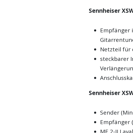
Sennheiser XSW
Empfänger i
Gitarrentun
Netzteil fü
steckbarer 
Verlängerun
Anschlusska
Sennheiser XSW-
Sender (Mini
Empfänger (
ME 2-II Lava