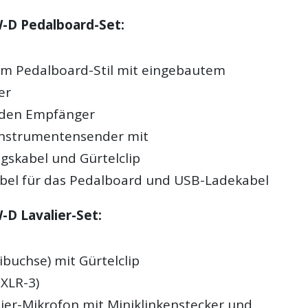
-D Pedalboard-Set:
m Pedalboard-Stil mit eingebautem
er
r den Empfänger
Instrumentensender mit
gskabel und Gürtelclip
bel für das Pedalboard und USB-Ladekabel
D Lavalier-Set:
buchse) mit Gürtelclip
XLR-3)
lier-Mikrofon mit Miniklinkenstecker und