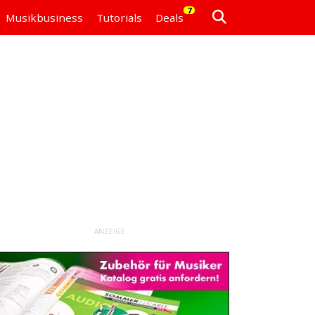
7
Musikbusiness
Tutorials
Deals
ANZEIGE