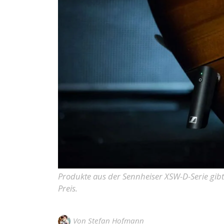
Produkte aus der Sennheiser XSW-D-Serie gib
Preis.
Von
Stefan Hofmann