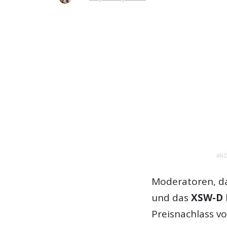
ANZ
Moderatoren, d
und das
XSW-D P
Preisnachlass v