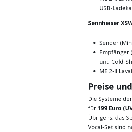
USB-Ladeka
Sennheiser XSW
Sender (Mini
Empfänger (
und Cold-S
ME 2-II Lava
Preise un
Die Systeme der
für
199 Euro (U
Übrigens, das 
Vocal-Set sind 