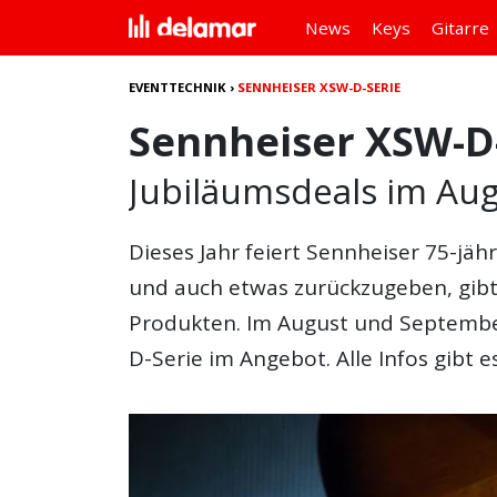
News
Keys
Gitarre
EVENTTECHNIK
›
SENNHEISER XSW-D-SERIE
Sennheiser XSW-D
Jubiläumsdeals im Au
Dieses Jahr feiert Sennheiser 75-jäh
und auch etwas zurückzugeben, gibt
Produkten. Im August und Septembe
D-Serie im Angebot. Alle Infos gibt es