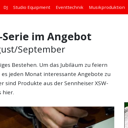
DJ
Studio
Equipment
Eventtechnik
Musikproduktion
-Serie im Angebot
gust/September
riges Bestehen. Um das Jubiläum zu feiern
 es jeden Monat interessante Angebote zu
r sind Produkte aus der Sennheiser XSW-
 hier.