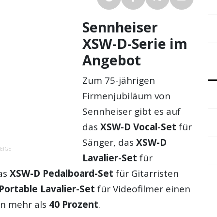
Sennheiser
XSW-D-Serie im
Angebot
Zum 75-jährigen
Firmenjubiläum von
Sennheiser gibt es auf
das
XSW-D Vocal-Set
für
Sänger, das
XSW-D
EIGE
Lavalier-Set
für
as
XSW-D Pedalboard-Set
für Gitarristen
ortable Lavalier-Set
für Videofilmer einen
on mehr als
40 Prozent
.