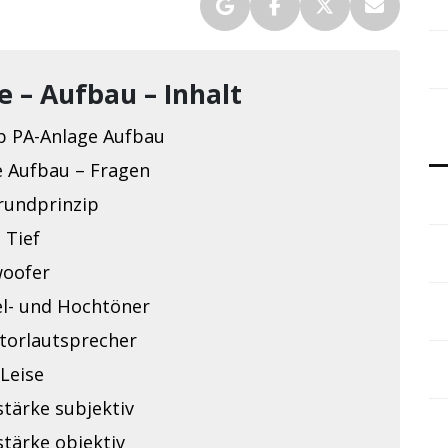
e – Aufbau – Inhalt
 PA-Anlage Aufbau
e Aufbau – Fragen
rundprinzip
 Tief
oofer
el- und Hochtöner
torlautsprecher
Leise
stärke subjektiv
stärke objektiv