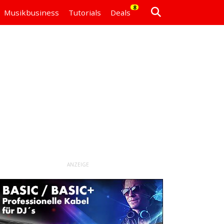
8
Musikbusiness
Tutorials
Deals
ANZEIGE