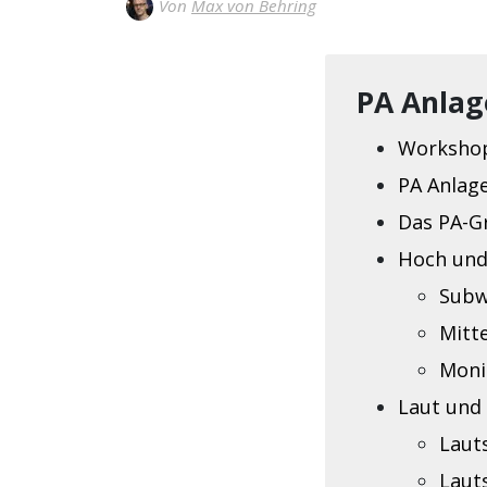
Von
Max von Behring
PA Anlag
Workshop
PA Anlag
Das PA-G
Hoch und
Subw
Mitt
Moni
Laut und 
Laut
Laut