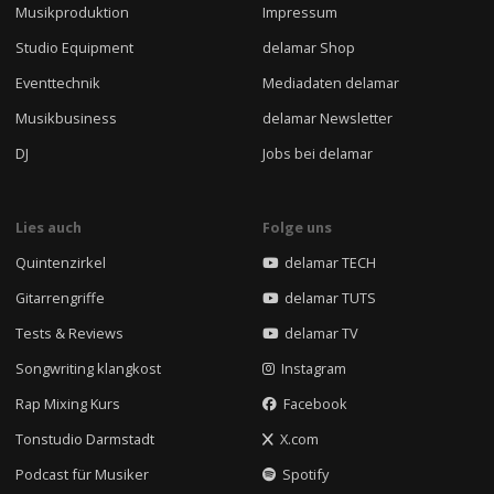
Musikproduktion
Impressum
Studio Equipment
delamar Shop
Eventtechnik
Mediadaten delamar
Musikbusiness
delamar Newsletter
DJ
Jobs bei delamar
Lies auch
Folge uns
Quintenzirkel
delamar TECH
Gitarrengriffe
delamar TUTS
Tests & Reviews
delamar TV
Songwriting klangkost
Instagram
Rap Mixing Kurs
Facebook
Tonstudio Darmstadt
X.com
Podcast für Musiker
Spotify