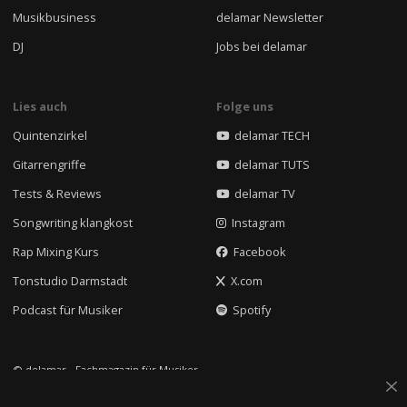
Musikbusiness
delamar Newsletter
DJ
Jobs bei delamar
Lies auch
Folge uns
Quintenzirkel
delamar TECH
Gitarrengriffe
delamar TUTS
Tests & Reviews
delamar TV
Songwriting klangkost
Instagram
Rap Mixing Kurs
Facebook
Tonstudio Darmstadt
X.com
Podcast für Musiker
Spotify
© delamar - Fachmagazin für Musiker