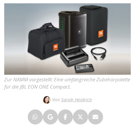
Zur NAMM vorgestellt: Eine umfangreiche Zubehörpalette
für die JBL EON ONE Compact.
Von
Sarah Heidrich