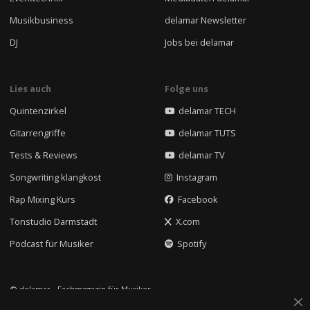
Musikbusiness
delamar Newsletter
DJ
Jobs bei delamar
Lies auch
Folge uns
Quintenzirkel
delamar TECH
Gitarrengriffe
delamar TUTS
Tests & Reviews
delamar TV
Songwriting klangkost
Instagram
Rap Mixing Kurs
Facebook
Tonstudio Darmstadt
X.com
Podcast für Musiker
Spotify
© delamar - Fachmagazin für Musiker