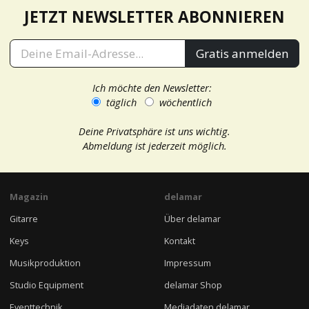
JETZT NEWSLETTER ABONNIEREN
Gratis anmelden
Ich möchte den Newsletter:
täglich
wöchentlich
Deine Privatsphäre ist uns wichtig.
Abmeldung ist jederzeit möglich.
Magazin
delamar
Gitarre
Über delamar
Keys
Kontakt
Musikproduktion
Impressum
Studio Equipment
delamar Shop
Eventtechnik
Mediadaten delamar