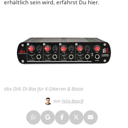
erhältlich sein wird, erfährst Du hier.
dbx DI4: DI-Box für 4 Gitarren & Bässe
Von
Felix Baarß