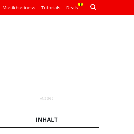
8
Musikbusiness
Tutorials
Deals
ANZEIGE
INHALT