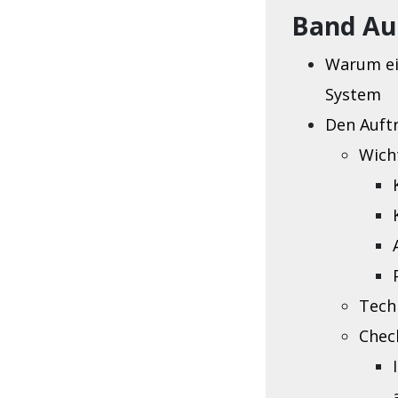
Band Auf
Warum ein
System
Den Auftr
Wich
Techn
Chec