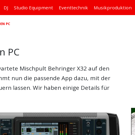
DJ
Studio
Equipment
Eventtechnik
Musikproduktion
DEN PC
en PC
rwartete Mischpult Behringer X32 auf den
mt nun die passende App dazu, mit der
ern lassen. Wir haben einige Details für