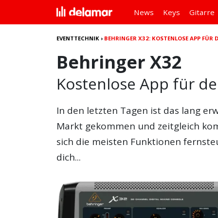
News
Keys
Gitarre
EVENTTECHNIK
›
BEHRINGER X32: KOSTENLOSE APP FÜR 
Behringer X32
Kostenlose App für d
In den letzten Tagen ist das lang e
Markt gekommen und zeitgleich kom
sich die meisten Funktionen fernsteu
dich...