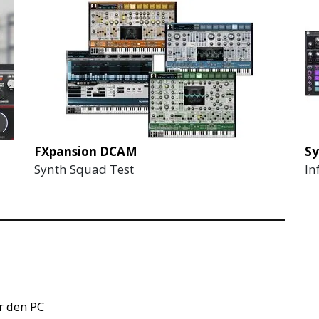
FXpansion DCAM
Sy
Synth Squad Test
In
r den PC