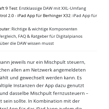
ft 9 Test
: Erstklassige DAW mit XXL-Umfang
rol 2.0 - iPad App für Berhinger X32
: iPad App für
puter
: Richtige & wichtige Komponenten
Vergleich, FAQ & Ratgeber für Digitalpianos
 über die DAW wissen musst
kann jeweils nur ein Mischpult steuern,
schen allen am Netzwerk angemeldeten
hlt und gewechselt werden kann. Es
tiple Instanzen der App dazu genutzt
und dasselbe Mischpult fernzusteuern –
gt sein sollte. In Kombination mit der
trol App für das iPad kann zudem die