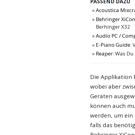
PASSEND DAZU
Acoustica Mixcra
Behringer XiCont
Berhinger X32
Audio PC / Com
E-Piano Guide
: 
Reaper
: Was Du
Die Applikation 
wobei aber zwi
Geräten ausgewä
können auch mul
werden, um ein 
falls das benöti
Behringer XiCon