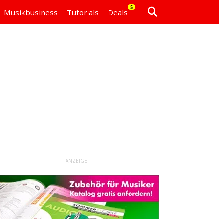
5
Musikbusiness
Tutorials
Deals
ANZEIGE