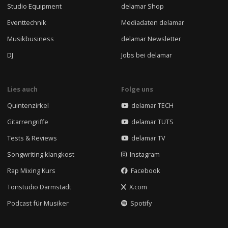
Studio Equipment
delamar Shop
Eventtechnik
Mediadaten delamar
Musikbusiness
delamar Newsletter
DJ
Jobs bei delamar
Lies auch
Folge uns
Quintenzirkel
delamar TECH
Gitarrengriffe
delamar TUTS
Tests & Reviews
delamar TV
Songwriting klangkost
Instagram
Rap Mixing Kurs
Facebook
Tonstudio Darmstadt
X.com
Podcast für Musiker
Spotify