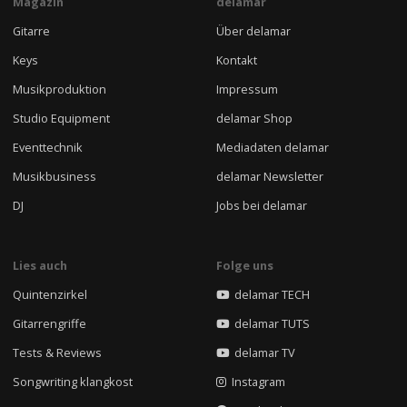
Magazin
delamar
Gitarre
Über delamar
Keys
Kontakt
Musikproduktion
Impressum
Studio Equipment
delamar Shop
Eventtechnik
Mediadaten delamar
Musikbusiness
delamar Newsletter
DJ
Jobs bei delamar
Lies auch
Folge uns
Quintenzirkel
delamar TECH
Gitarrengriffe
delamar TUTS
Tests & Reviews
delamar TV
Songwriting klangkost
Instagram