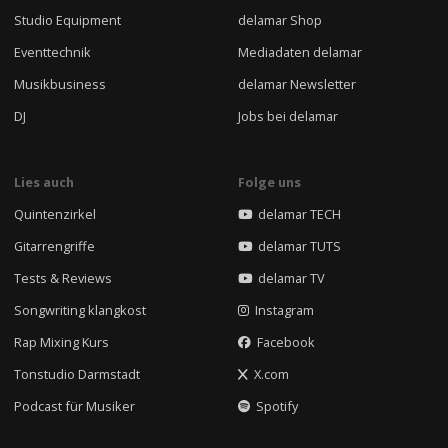
Studio Equipment
delamar Shop
Eventtechnik
Mediadaten delamar
Musikbusiness
delamar Newsletter
DJ
Jobs bei delamar
Lies auch
Folge uns
Quintenzirkel
delamar TECH
Gitarrengriffe
delamar TUTS
Tests & Reviews
delamar TV
Songwriting klangkost
Instagram
Rap Mixing Kurs
Facebook
Tonstudio Darmstadt
X.com
Podcast für Musiker
Spotify