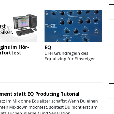
gins im Hör-
EQ
forttest
Drei Grundregeln des
Equalizing für Einsteiger
ment statt EQ Producing Tutorial
atz im Mix ohne Equalizer schaffst Wenn Du einen
nten Mixdown möchtest, solltest Du nicht erst am
atz suchen. Klarheit und Separation...