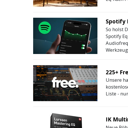
Spotify 
So holst 
Spotify Eq
Audiofreq
Werkzeug.
225+ Fre
Unsere ha
kostenlose
Liste - nur.
IK Mult
Neue Röhr