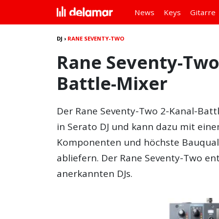
News
Keys
Gitarre
DJ
›
RANE SEVENTY-TWO
Rane Seventy-Two
Battle-Mixer
Der
Rane Seventy-Two
2-Kanal-Battl
in Serato DJ und kann dazu mit ein
Komponenten und höchste Bauqualitä
abliefern. Der Rane Seventy-Two e
anerkannten DJs.