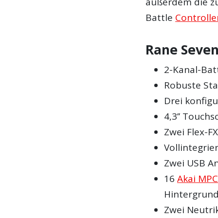
außerdem die z
Battle
Controlle
Rane Seven
2-Kanal-Bat
Robuste Sta
Drei konfig
4,3’’ Touchs
Zwei Flex-FX
Vollintegrie
Zwei USB An
16
Akai MP
Hintergrun
Zwei Neutri