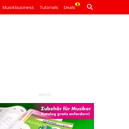
8
Musikbusiness
Tutorials
Deals
ANZEIGE