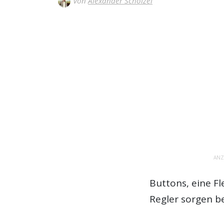
Von
Alexander Schölzel
ANZ
Buttons, eine Fl
Regler sorgen b