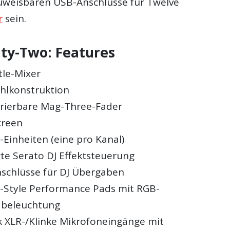
uweisbaren USB-Anschlüsse für Twelve
r
sein.
ty-Two: Features
tle-Mixer
hlkonstruktion
urierbare Mag-Three-Fader
creen
-Einheiten (eine pro Kanal)
rte Serato DJ Effektsteuerung
schlüsse für DJ Übergaben
C
-Style Performance Pads mit RGB-
dbeleuchtung
k XLR-/Klinke Mikrofoneingänge mit