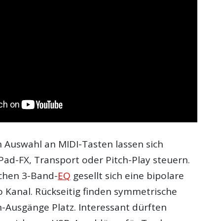
n Auswahl an MIDI-Tasten lassen sich
Pad-FX, Transport oder Pitch-Play steuern.
chen 3-Band-
EQ
gesellt sich eine bipolare
ro Kanal. Rückseitig finden symmetrische
n-Ausgänge Platz. Interessant dürften