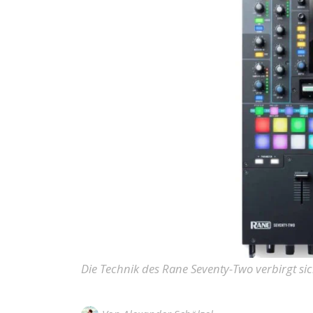
Die Technik des Rane Seventy-Two verbirgt si