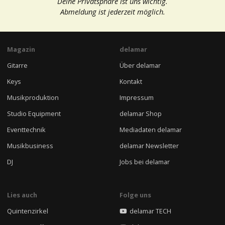
Deine Privatsphäre ist uns wichtig.
Abmeldung ist jederzeit möglich.
Magazin
delamar
Gitarre
Über delamar
Keys
Kontakt
Musikproduktion
Impressum
Studio Equipment
delamar Shop
Eventtechnik
Mediadaten delamar
Musikbusiness
delamar Newsletter
DJ
Jobs bei delamar
Lies auch
Folge uns
Quintenzirkel
delamar TECH