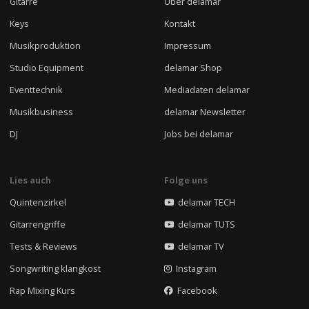
Gitarre
Über delamar
Keys
Kontakt
Musikproduktion
Impressum
Studio Equipment
delamar Shop
Eventtechnik
Mediadaten delamar
Musikbusiness
delamar Newsletter
DJ
Jobs bei delamar
Lies auch
Folge uns
Quintenzirkel
delamar TECH
Gitarrengriffe
delamar TUTS
Tests & Reviews
delamar TV
Songwriting klangkost
Instagram
Rap Mixing Kurs
Facebook