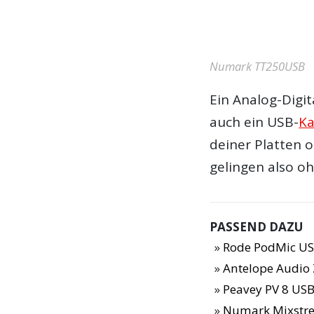
Numark TT250USB
Ein Analog-Digit
auch ein USB-
Ka
deiner Platten 
gelingen also o
PASSEND DAZU
Rode PodMic US
Antelope Audio 
Peavey PV 8 USB
Numark Mixstre