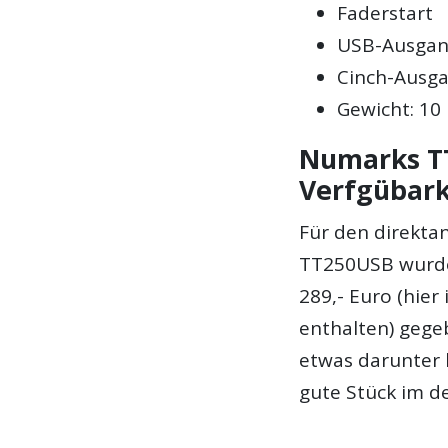
Faderstart
USB-Ausga
Cinch-Ausga
Gewicht: 10
Numarks TT
Verfgübark
Für den direkta
TT250USB wurde
289,- Euro (hier
enthalten) gege
etwas darunter 
gute Stück im d