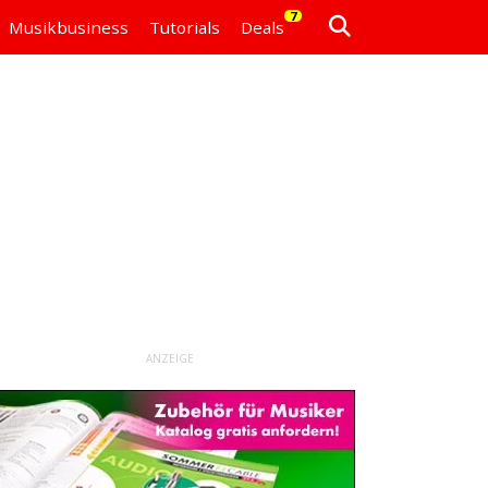
7
Musikbusiness
Tutorials
Deals
ANZEIGE