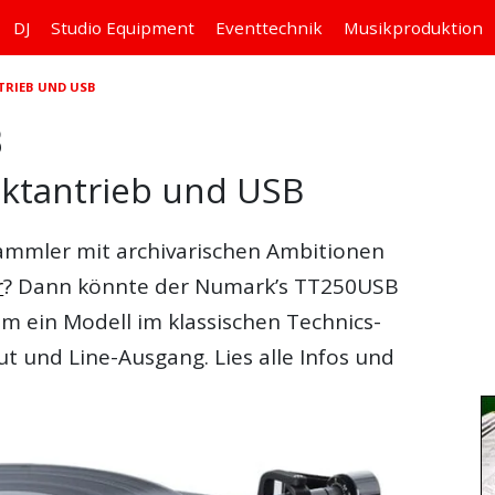
DJ
Studio
Equipment
Eventtechnik
Musikproduktion
TRIEB UND USB
B
rektantrieb und USB
sammler mit archivarischen Ambitionen
r
? Dann könnte der
Numark’s TT250USB
 um ein Modell im klassischen Technics-
t und Line-Ausgang. Lies alle Infos und