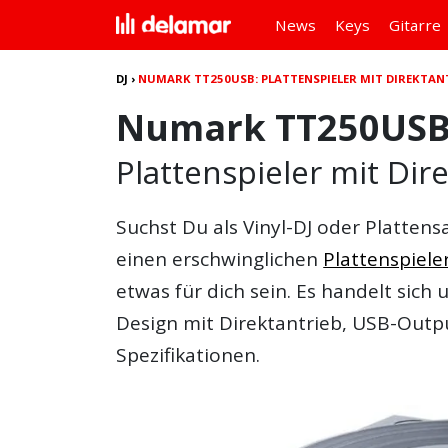
News
Keys
Gitarre
DJ
›
NUMARK TT250USB: PLATTENSPIELER MIT DIREKTAN
Numark TT250US
Plattenspieler mit Di
Suchst Du als Vinyl-DJ oder Platten
einen erschwinglichen
Plattenspiele
etwas für dich sein. Es handelt sich
Design mit Direktantrieb, USB-Outpu
Spezifikationen.