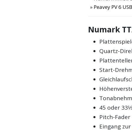
Peavey PV 6 USB
Numark TT
Plattenspiel
Quartz-Dire
Plattentell
Start-Dreh
Gleichlaufs
Höhenverste
Tonabnehmer
45 oder 33
Pitch-Fader
Eingang zur