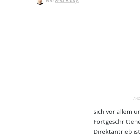
Von
Felix Baarß
ANZ
sich vor allem u
Fortgeschritten
Direktantrieb is